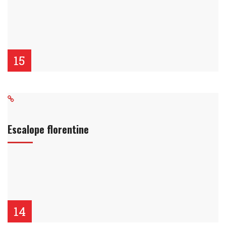
15
Escalope florentine
14