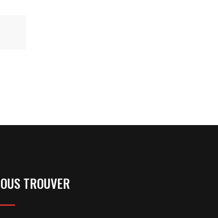
11.50
€
Tome
OUS TROUVER