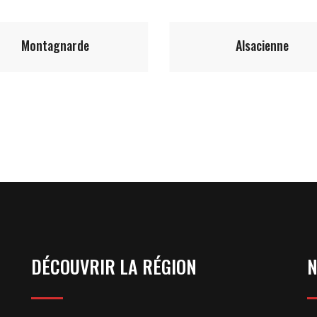
11.50
€
10.50
€
Alsacienne
Végétarienne
DÉCOUVRIR LA RÉGION
N