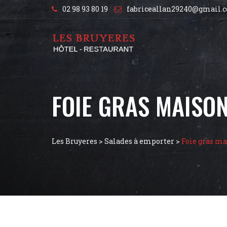
02 98 93 80 19
fabriceallan29240@gmail.
FOIE GRAS MAISO
Les Bruyeres
>
Salades à emporter
>
Foie gras m