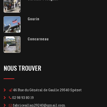
Gourin
Concarneau
NOUS TROUVER
46 Rue du Général de Gaulle 29540 Spézet
02 98 93 80 19
fabriceallan29240@gmail.com